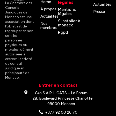
Home
légales
La Chambre des
Actualités
Conseils
À propos
Mentions
Presse
Juridiques de
légales
Actualités
Monaco est une
S’installer à
association dont
Nos
monaco
l’objet est de
membres
regrouper en son
Rgpd
sein, les
personnes
physiques ou
morales, dûment
autorisées à
exercer l’activité
de conseil
juridique en
principauté de
Monaco.
Entrer en contact
C/o S.A.R.L. CATS – Le Forum
28, Boulevard Princesse Charlotte
98000 Monaco
+377 92 00 26 70