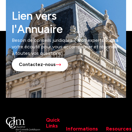
Lien vers
l'Annuaire
Besoin de conseils juridiques ? Nos experts sont à
votre écoute pour vous accompagner et répondre
à toutes vos questions.
Contactez-nous
Quick
Links
Informations
Resources