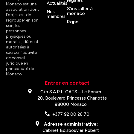
légales
Actualités
Monaco est une
S’installer à
association dont
Nos
monaco
l’objet est de
membres
regrouper en son
Rgpd
sein, les
personnes
physiques ou
morales, dûment
autorisées à
exercer l’activité
de conseil
juridique en
principauté de
Monaco.
Entrer en contact
C/o S.A.R.L. CATS – Le Forum
28, Boulevard Princesse Charlotte
98000 Monaco
+377 92 00 26 70
Adresse administrative:
Cabinet Boisbouvier Robert